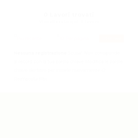
0
Lavori trovati
Visualizzato qui: 0 lavori
RSS Feed
Nessuna registrazione
Scusa! Non corrisponde
al record con la tua parola chiave
Modifica le parole
chiave del filtro per inviarle nuovamente
O
Reimposta filtri