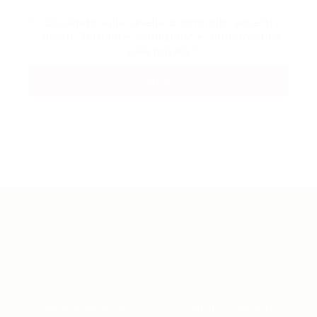
Cliccando sulla casella di controllo, accetti i
nostri "
Termini e condizioni
" e "
l'Informativa
sulla privacy
"
GreenJobs © 2024, Tutti i diritti riservati -