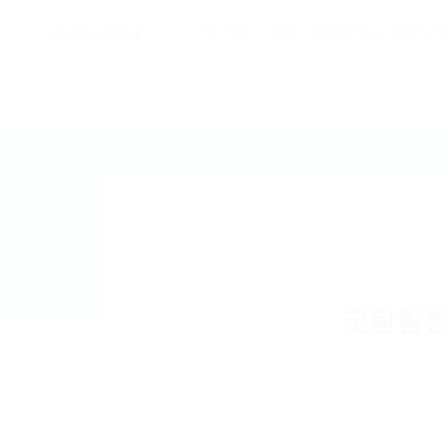
HOME
CERCA UN’OPPORTUNI
굿탐탐정